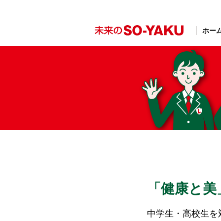
ホー
「健康と美
中学生・高校生を